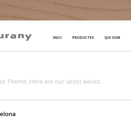
INICI
PRODUCTES
QUI SOM
ss Theme. Here are our latest works.
celona