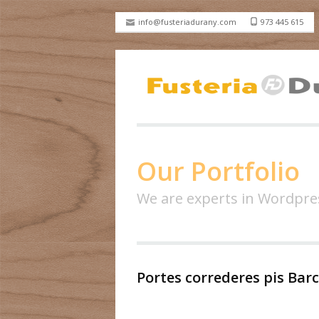
info@fusteriadurany.com
973 445 615
Our Portfolio
We are experts in Wordpre
Portes correderes pis Bar