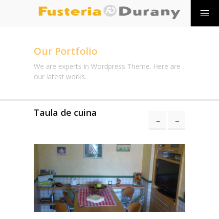
Our Portfolio
We are experts in Wordpress Theme. Here are
our latest works.
Taula de cuina
←
→