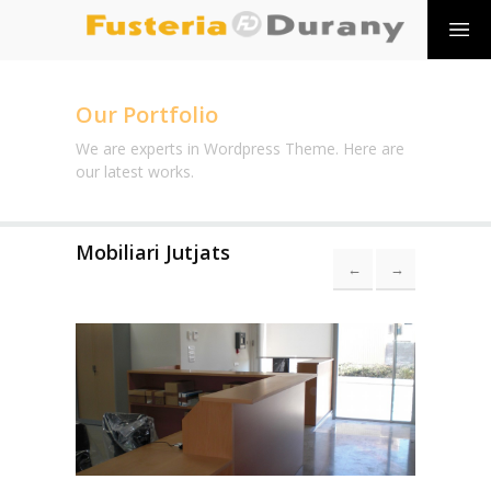
Our Portfolio
We are experts in Wordpress Theme. Here are
our latest works.
Mobiliari Jutjats
←
→